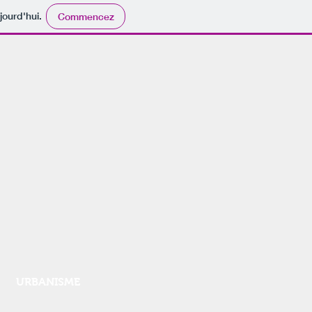
jourd'hui.
Commencez
URBANISME